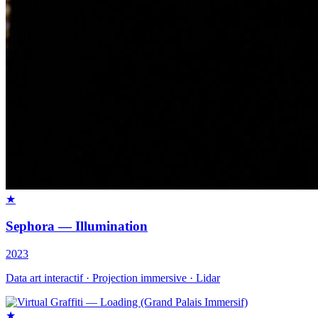
★
Sephora — Illumination
2023
Data art interactif · Projection immersive · Lidar
★