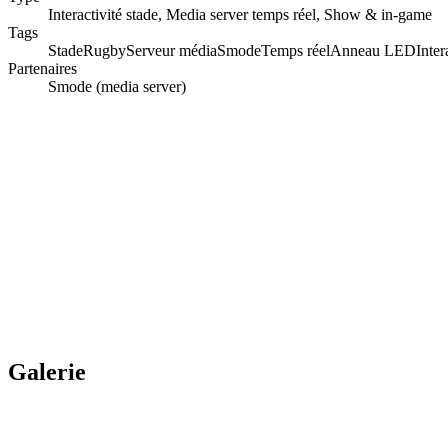
Interactivité stade, Media server temps réel, Show & in-game
Tags
Stade
Rugby
Serveur média
Smode
Temps réel
Anneau LED
Inter
Partenaires
Smode (media server)
Galerie